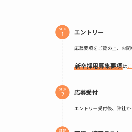
STEP
エントリー
応募要項をご覧の上、お問
新卒採用募集要項
は
こ
STEP
応募受付
エントリー受付後、弊社か
STEP